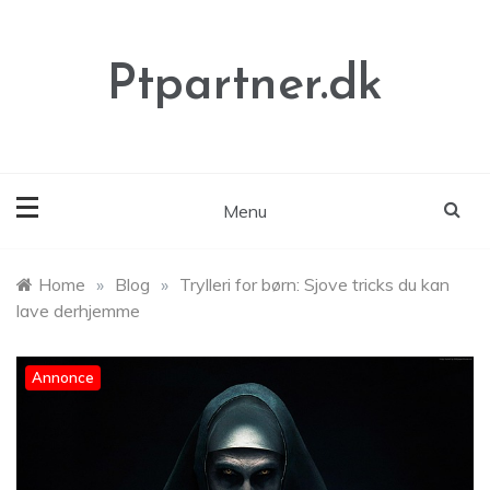
Skip
to
content
Ptpartner.dk
Menu
Home
»
Blog
»
Trylleri for børn: Sjove tricks du kan
lave derhjemme
Annonce