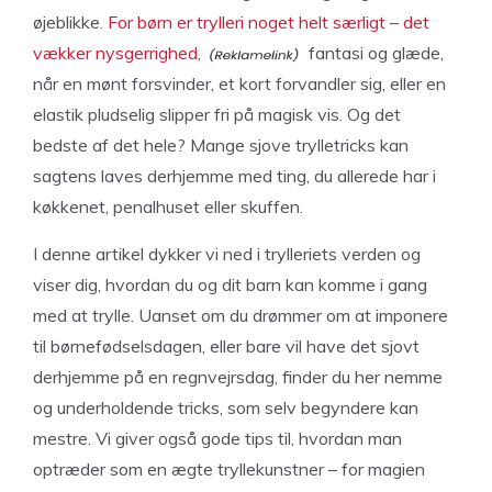
øjeblikke.
For børn er trylleri noget helt særligt – det
vækker nysgerrighed,
fantasi og glæde,
når en mønt forsvinder, et kort forvandler sig, eller en
elastik pludselig slipper fri på magisk vis. Og det
bedste af det hele? Mange sjove trylletricks kan
sagtens laves derhjemme med ting, du allerede har i
køkkenet, penalhuset eller skuffen.
I denne artikel dykker vi ned i trylleriets verden og
viser dig, hvordan du og dit barn kan komme i gang
med at trylle. Uanset om du drømmer om at imponere
til børnefødselsdagen, eller bare vil have det sjovt
derhjemme på en regnvejrsdag, finder du her nemme
og underholdende tricks, som selv begyndere kan
mestre. Vi giver også gode tips til, hvordan man
optræder som en ægte tryllekunstner – for magien