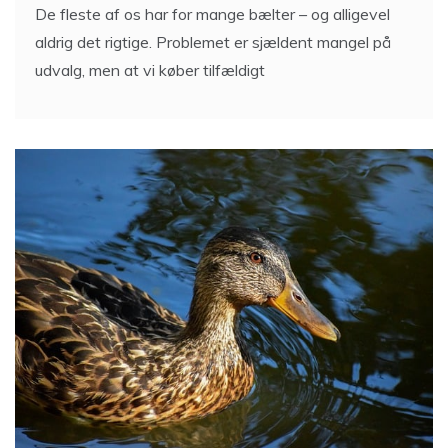
De fleste af os har for mange bælter – og alligevel
aldrig det rigtige. Problemet er sjældent mangel på
udvalg, men at vi køber tilfældigt