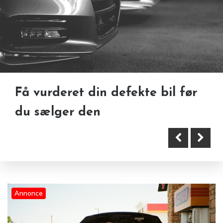
Sådan får du en hurtig
Få vurderet din defekte bil før
vurdering af en defekt bil
du sælger den
Blanketter til administration,
dokumentation og daglige
Annonce
arbejdsopgaver