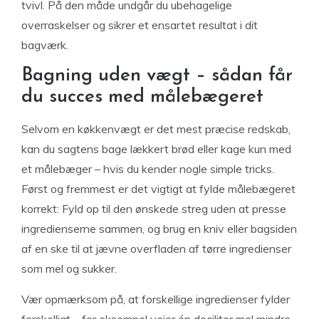
tvivl. På den måde undgår du ubehagelige
overraskelser og sikrer et ensartet resultat i dit
bagværk.
Bagning uden vægt – sådan får
du succes med målebægeret
Selvom en køkkenvægt er det mest præcise redskab,
kan du sagtens bage lækkert brød eller kage kun med
et målebæger – hvis du kender nogle simple tricks.
Først og fremmest er det vigtigt at fylde målebægeret
korrekt: Fyld op til den ønskede streg uden at presse
ingredienserne sammen, og brug en kniv eller bagsiden
af en ske til at jævne overfladen af tørre ingredienser
som mel og sukker.
Vær opmærksom på, at forskellige ingredienser fylder
forskelligt – for eksempel vejer én deciliter mel mindre