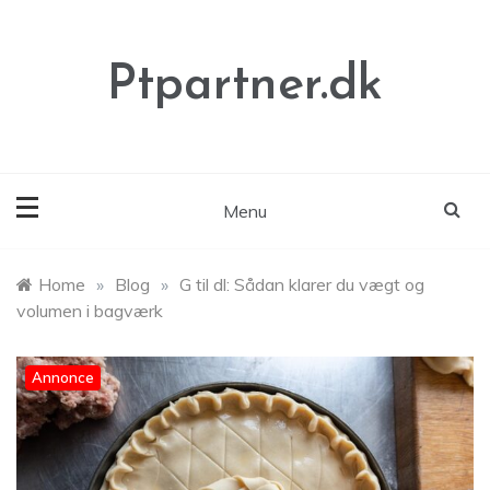
Skip
to
content
Ptpartner.dk
Menu
Home
»
Blog
»
G til dl: Sådan klarer du vægt og
volumen i bagværk
Annonce