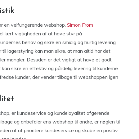
istik
e for en velfungerende webshop.
Simon From
l lært vigtigheden af at have styr på
ndernes behov og sikre en smidig og hurtig levering.
l lagerstyring kan man sikre, at man altid har det
ller mangler. Desuden er det vigtigt at have et godt
kan sikre en effektiv og pålidelig levering til kunderne.
ilfredse kunder, der vender tilbage til webshoppen igen
itet
shop, er kundeservice og kundeloyalitet afgørende
ilbage og anbefaler ens webshop til andre, er nøglen til
den af at prioritere kundeservice og skabe en positiv