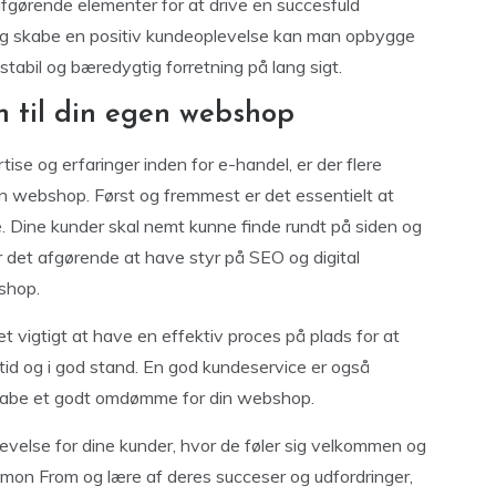
afgørende elementer for at drive en succesfuld
og skabe en positiv kundeoplevelse kan man opbygge
stabil og bæredygtig forretning på lang sigt.
 til din egen webshop
se og erfaringer inden for e-handel, er der flere
gen webshop. Først og fremmest er det essentielt at
 Dine kunder skal nemt kunne finde rundt på siden og
 det afgørende at have styr på SEO og digital
bshop.
det vigtigt at have en effektiv proces på plads for at
te tid og i god stand. En god kundeservice er også
skabe et godt omdømme for din webshop.
levelse for dine kunder, hvor de føler sig velkommen og
mon From og lære af deres succeser og udfordringer,