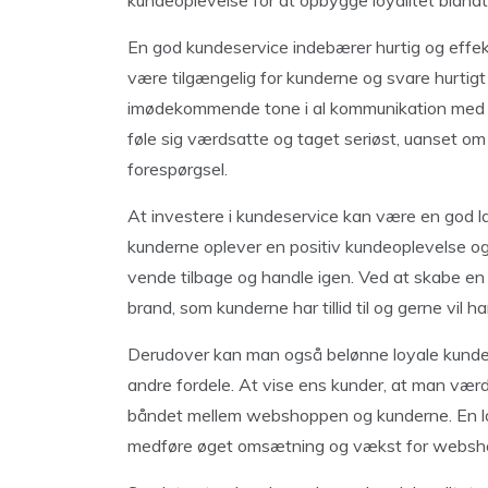
kundeoplevelse for at opbygge loyalitet blandt
En god kundeservice indebærer hurtig og effek
være tilgængelig for kunderne og svare hurtig
imødekommende tone i al kommunikation med k
føle sig værdsatte og taget seriøst, uanset om
forespørgsel.
At investere i kundeservice kan være en god la
kunderne oplever en positiv kundeoplevelse og fø
vende tilbage og handle igen. Ved at skabe en
brand, som kunderne har tillid til og gerne vil h
Derudover kan man også belønne loyale kunder 
andre fordele. At vise ens kunder, at man værd
båndet mellem webshoppen og kunderne. En lo
medføre øget omsætning og vækst for websh