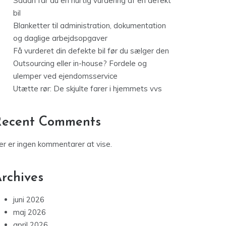
Sådan får du en hurtig vurdering af en defekt
bil
Blanketter til administration, dokumentation
og daglige arbejdsopgaver
Få vurderet din defekte bil før du sælger den
Outsourcing eller in-house? Fordele og
ulemper ved ejendomsservice
Utætte rør: De skjulte farer i hjemmets vvs
Recent Comments
er er ingen kommentarer at vise.
rchives
juni 2026
maj 2026
april 2026