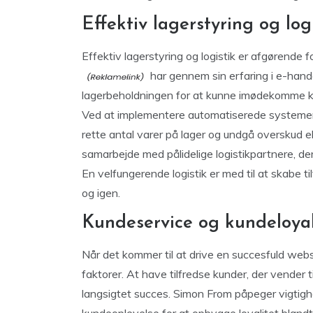
Effektiv lagerstyring og log
Effektiv lagerstyring og logistik er afgørend
har gennem sin erfaring i e-hande
lagerbeholdningen for at kunne imødekomme ku
Ved at implementere automatiserede systemer ti
rette antal varer på lager og undgå overskud e
samarbejde med pålidelige logistikpartnere, der 
En velfungerende logistik er med til at skabe t
og igen.
Kundeservice og kundeloyal
Når det kommer til at drive en succesfuld web
faktorer. At have tilfredse kunder, der vender t
langsigtet succes. Simon From påpeger vigtighe