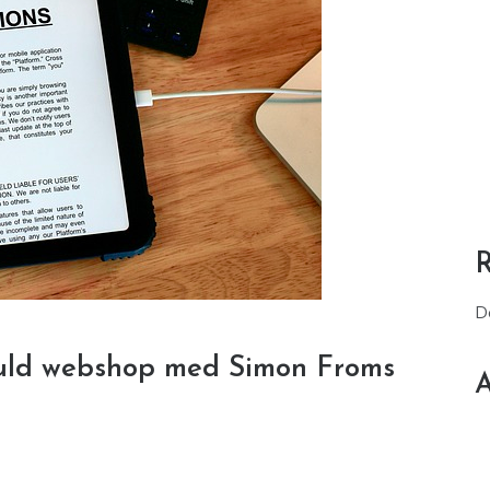
D
fuld webshop med Simon Froms
A