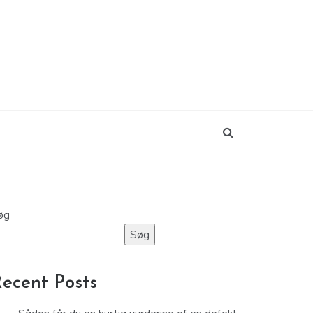
øg
Søg
ecent Posts