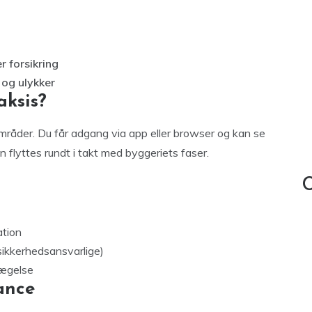
r forsikring
 og ulykker
aksis?
mråder. Du får adgang via app eller browser og kan se
n flyttes rundt i takt med byggeriets faser.
C
ation
sikkerhedsansvarlige)
vægelse
ance