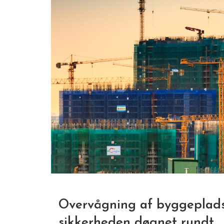
Overvågning af byggeplads
sikkerheden døgnet rundt