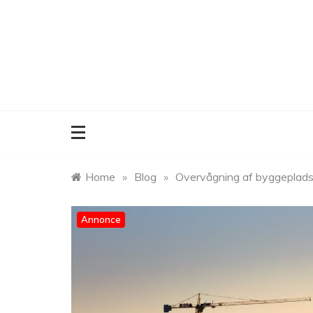
Skip
to
content
Home
»
Blog
»
Overvågning af byggepladse
Annonce