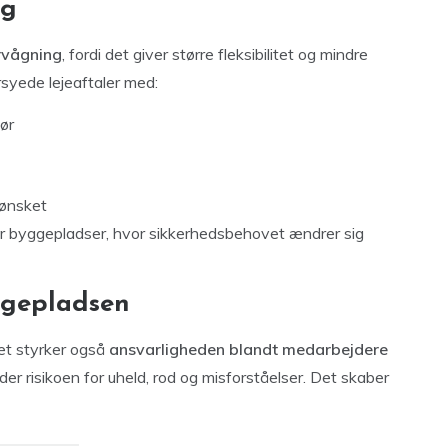
ng
rvågning
, fordi det giver større fleksibilitet og mindre
rsyede lejeaftaler med:
ør
 ønsket
ller byggepladser, hvor sikkerhedsbehovet ændrer sig
ggepladsen
et styrker også
ansvarligheden blandt medarbejdere
lder risikoen for uheld, rod og misforståelser. Det skaber