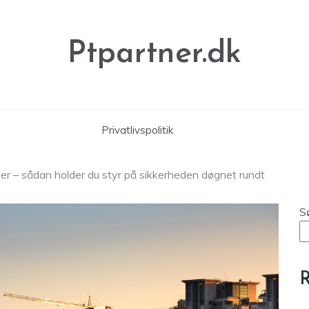
Ptpartner.dk
Privatlivspolitik
r – sådan holder du styr på sikkerheden døgnet rundt
S
R