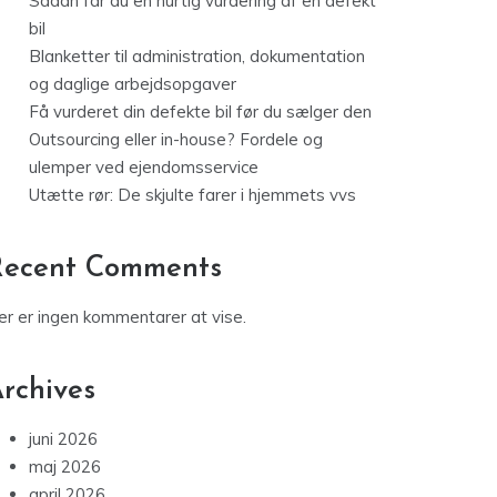
Sådan får du en hurtig vurdering af en defekt
bil
Blanketter til administration, dokumentation
og daglige arbejdsopgaver
Få vurderet din defekte bil før du sælger den
Outsourcing eller in-house? Fordele og
ulemper ved ejendomsservice
Utætte rør: De skjulte farer i hjemmets vvs
Recent Comments
er er ingen kommentarer at vise.
rchives
juni 2026
maj 2026
april 2026