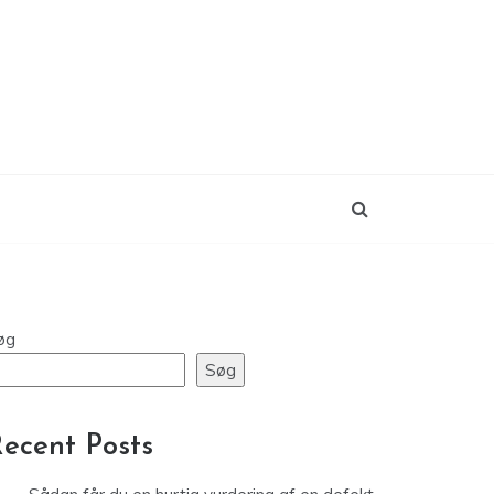
øg
Søg
ecent Posts