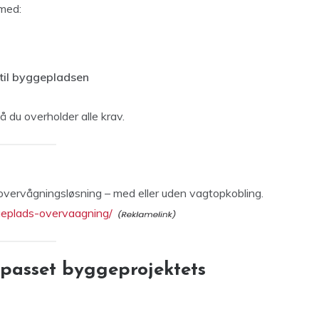
 med:
til byggepladsen
å du overholder alle krav.
overvågningsløsning – med eller uden vagtopkobling.
ggeplads-overvaagning/
lpasset byggeprojektets