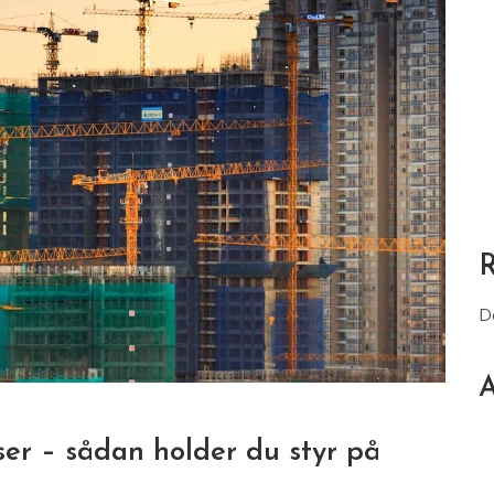
D
A
er – sådan holder du styr på