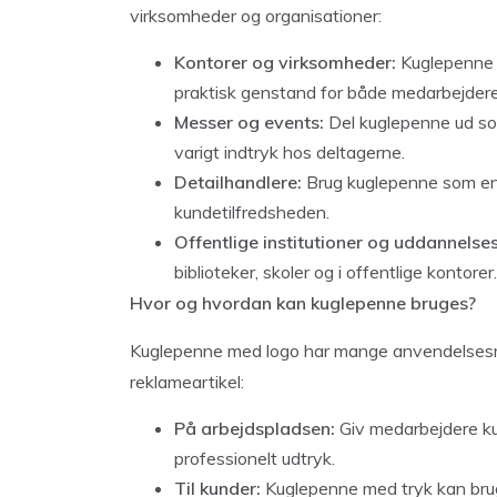
virksomheder og organisationer:
Kontorer og virksomheder:
Kuglepenne e
praktisk genstand for både medarbejder
Messer og events:
Del kuglepenne ud so
varigt indtryk hos deltagerne.
Detailhandlere:
Brug kuglepenne som en li
kundetilfredsheden.
Offentlige institutioner og uddannelse
biblioteker, skoler og i offentlige kontorer.
Hvor og hvordan kan kuglepenne bruges?
Kuglepenne med logo har mange anvendelsesmul
reklameartikel:
På arbejdspladsen:
Giv medarbejdere ku
professionelt udtryk.
Til kunder:
Kuglepenne med tryk kan bruge