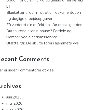
Sådan får du en hurtig vurdering af en defekt
bil
Blanketter til administration, dokumentation
og daglige arbejdsopgaver
Få vurderet din defekte bil før du sælger den
Outsourcing eller in-house? Fordele og
ulemper ved ejendomsservice
Utætte rør: De skjulte farer i hjemmets vvs
Recent Comments
er er ingen kommentarer at vise.
rchives
juni 2026
maj 2026
april 2026