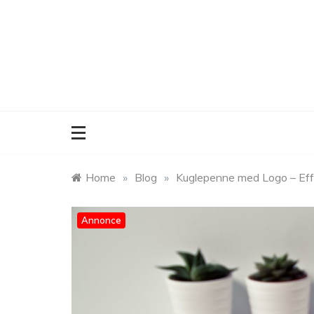
Skip
to
content
Home
»
Blog
»
Kuglepenne med Logo – Effe
Annonce