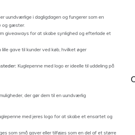
r uundværlige i dagligdagen og fungerer som en
e og gæster.
m giveaways for at skabe synlighed og efterlade et
lle gave til kunder ved køb, hvilket øger
ssteder:
Kuglepenne med logo er ideelle til uddeling på
C
igheder, der gør dem til en uundværlig
glepenne med jeres logo for at skabe et ensartet og
s som små gaver eller tilføjes som en del af et større