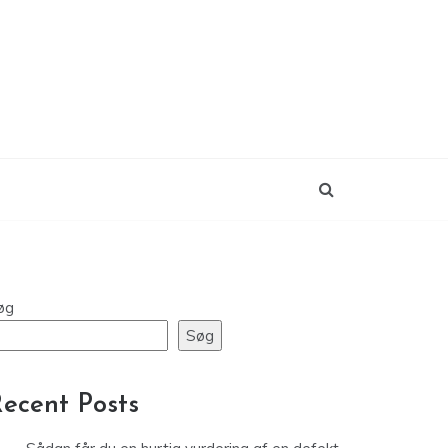
øg
Søg
ecent Posts