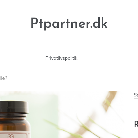
Ptpartner.dk
Privatlivspolitik
lie?
S
R