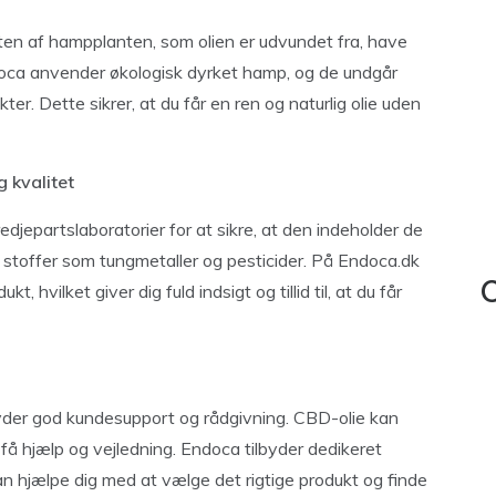
teten af hampplanten, som olien er udvundet fra, have
ndoca anvender økologisk dyrket hamp, og de undgår
ter. Dette sikrer, at du får en ren og naturlig olie uden
g kvalitet
redjepartslaboratorier for at sikre, at den indeholder de
 stoffer som tungmetaller og pesticider. På Endoca.dk
, hvilket giver dig fuld indsigt og tillid til, at du får
C
byder god kundesupport og rådgivning. CBD-olie kan
få hjælp og vejledning. Endoca tilbyder dedikeret
n hjælpe dig med at vælge det rigtige produkt og finde