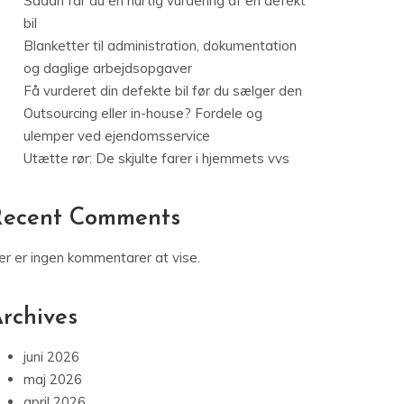
Sådan får du en hurtig vurdering af en defekt
bil
Blanketter til administration, dokumentation
og daglige arbejdsopgaver
Få vurderet din defekte bil før du sælger den
Outsourcing eller in-house? Fordele og
ulemper ved ejendomsservice
Utætte rør: De skjulte farer i hjemmets vvs
Recent Comments
er er ingen kommentarer at vise.
rchives
juni 2026
maj 2026
april 2026