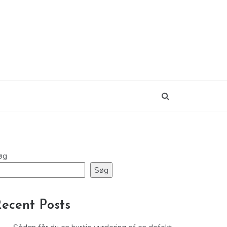
øg
Søg
ecent Posts