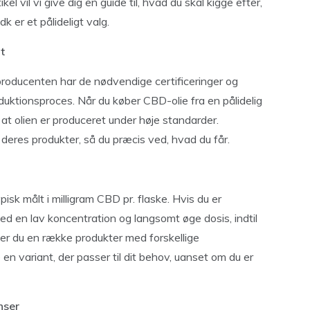
el vil vi give dig en guide til, hvad du skal kigge efter,
 er et pålideligt valg.
t
m producenten har de nødvendige certificeringer og
oduktionsproces. Når du køber CBD-olie fra en pålidelig
t olien er produceret under høje standarder.
 deres produkter, så du præcis ved, hvad du får.
pisk målt i milligram CBD pr. flaske. Hvis du er
ed en lav koncentration og langsomt øge dosis, indtil
er du en række produkter med forskellige
e en variant, der passer til dit behov, uanset om du er
nser