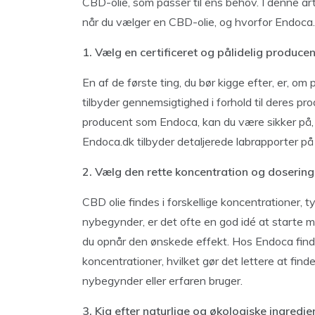
CBD-olie, som passer til ens behov. I denne artik
når du vælger en CBD-olie, og hvorfor Endoca.dk
1. Vælg en certificeret og pålidelig producen
En af de første ting, du bør kigge efter, er, o
tilbyder gennemsigtighed i forhold til deres pr
producent som Endoca, kan du være sikker på, a
Endoca.dk tilbyder detaljerede labrapporter på
2. Vælg den rette koncentration og dosering
CBD olie findes i forskellige koncentrationer, ty
nybegynder, er det ofte en god idé at starte m
du opnår den ønskede effekt. Hos Endoca find
koncentrationer, hvilket gør det lettere at find
nybegynder eller erfaren bruger.
3. Kig efter naturlige og økologiske ingredie