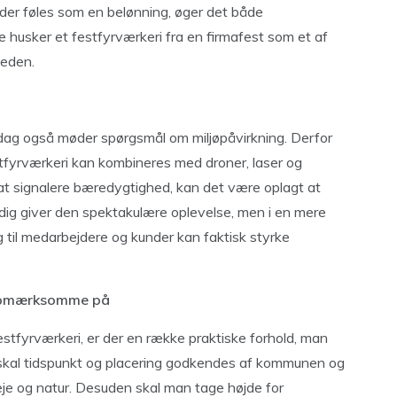
 der føles som en belønning, øger det både
 husker et festfyrværkeri fra en firmafest som et af
heden.
 dag også møder spørgsmål om miljøpåvirkning. Derfor
tfyrværkeri kan kombineres med droner, laser og
r at signalere bæredygtighed, kan det være oplagt at
dig giver den spektakulære oplevelse, men i en mere
 til medarbejdere og kunder kan faktisk styrke
 opmærksomme på
festfyrværkeri, er der en række praktiske forhold, man
kal tidspunkt og placering godkendes af kommunen og
 veje og natur. Desuden skal man tage højde for