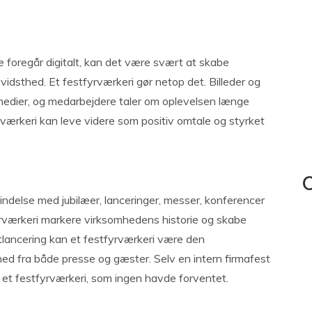
e foregår digitalt, kan det være svært at skabe
bevidsthed. Et festfyrværkeri gør netop det. Billeder og
 medier, og medarbejdere taler om oplevelsen længe
yrværkeri kan leve videre som positiv omtale og styrket
C
indelse med jubilæer, lanceringer, messer, konferencer
fyrværkeri markere virksomhedens historie og skabe
lancering kan et festfyrværkeri være den
ed fra både presse og gæster. Selv en intern firmafest
d et festfyrværkeri, som ingen havde forventet.