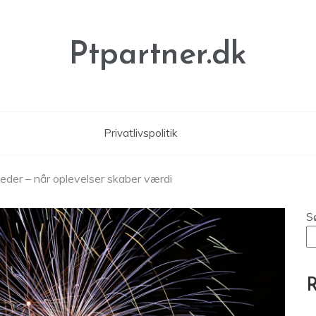
Ptpartner.dk
Privatlivspolitik
eder – når oplevelser skaber værdi
S
R