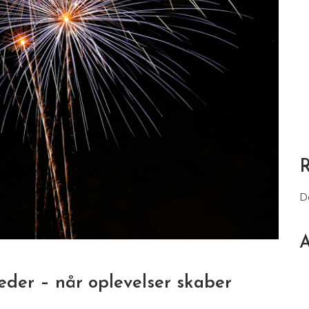
D
A
eder – når oplevelser skaber