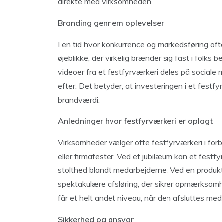
direkte med virksomheden.
Branding gennem oplevelser
I en tid hvor konkurrence og markedsføring oft
øjeblikke, der virkelig brænder sig fast i folks 
videoer fra et festfyrværkeri deles på sociale
efter. Det betyder, at investeringen i et festf
brandværdi.
Anledninger hvor festfyrværkeri er oplagt
Virksomheder vælger ofte festfyrværkeri i forb
eller firmafester. Ved et jubilæum kan et fest
stolthed blandt medarbejderne. Ved en produkt
spektakulære afsløring, der sikrer opmærksomh
får et helt andet niveau, når den afsluttes me
Sikkerhed og ansvar