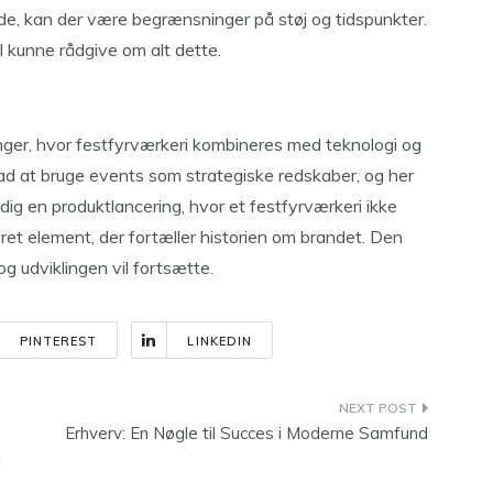
de, kan der være begrænsninger på støj og tidspunkter.
l kunne rådgive om alt dette.
nger, hvor festfyrværkeri kombineres med teknologi og
rad at bruge events som strategiske redskaber, og her
il dig en produktlancering, hvor et festfyrværkeri ikke
et element, der fortæller historien om brandet. Den
og udviklingen vil fortsætte.
PINTEREST
LINKEDIN
Erhverv: En Nøgle til Succes i Moderne Samfund
i