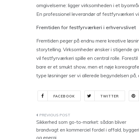
omgivelserne: ligger virksomheden i et byområ
En professionel leverandør af festfyrværkeri vi
Fremtiden for festfyrværkeri i erhvervslivet
Fremtiden peger på endnu mere kreative løsni
storytelling. Virksomheder ønsker i stigende g
vil festfyrværkeri spille en central rolle. Forest
bare er et smukt show, men et nøje koreografer
type løsninger ser vi allerede begyndelsen på, 
FACEBOOK
TWITTER
Indlægsnavigation
Sikkerhed som go-to-market: sådan bliver
brandvagt en kommerciel fordel i affald, bygger
og energi