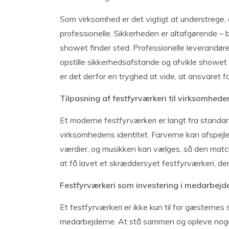
Som virksomhed er det vigtigt at understrege,
professionelle. Sikkerheden er altafgørende – 
showet finder sted. Professionelle leverandører
opstille sikkerhedsafstande og afvikle showet
er det derfor en tryghed at vide, at ansvaret fo
Tilpasning af festfyrværkeri til virksomheden
Et moderne festfyrværkeri er langt fra standard
virksomhedens identitet. Farverne kan afspej
værdier, og musikken kan vælges, så den mat
at få lavet et skræddersyet festfyrværkeri, der
Festfyrværkeri som investering i medarbejd
Et festfyrværkeri er ikke kun til for gæsternes
medarbejderne. At stå sammen og opleve noge