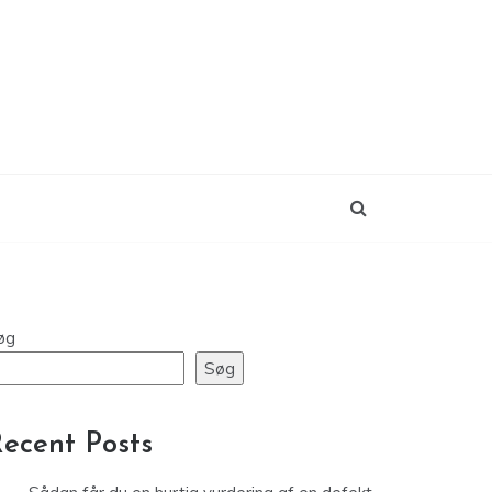
øg
Søg
ecent Posts