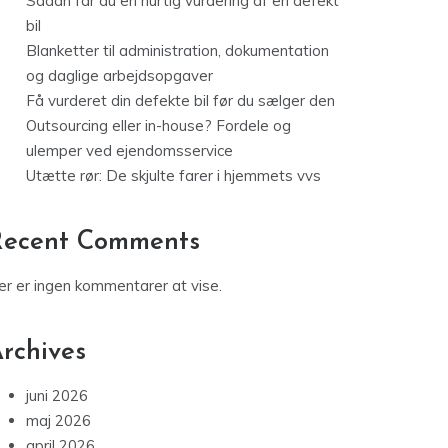
Sådan får du en hurtig vurdering af en defekt
bil
Blanketter til administration, dokumentation
og daglige arbejdsopgaver
Få vurderet din defekte bil før du sælger den
Outsourcing eller in-house? Fordele og
ulemper ved ejendomsservice
Utætte rør: De skjulte farer i hjemmets vvs
Recent Comments
er er ingen kommentarer at vise.
rchives
juni 2026
maj 2026
april 2026