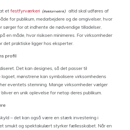
 at et
festfyrværkeri
altid skal udføres af
både for publikum, medarbejdere og de omgivelser, hvor
 sørger for at indhente de nødvendige tilladelser,
 på en måde, hvor risikoen minimeres. For virksomheder
r det praktiske ligger hos eksperter.
s profil
iseret. Det kan designes, så det passer til
le logoet, mønstrene kan symbolisere virksomhedens
cher eventets stemning. Mange virksomheder vælger
 bliver en unik oplevelse for netop deres publikum.
ere
 skyld – det kan også være en stærk investering i
t smukt og spektakulært styrker fællesskabet. Når en