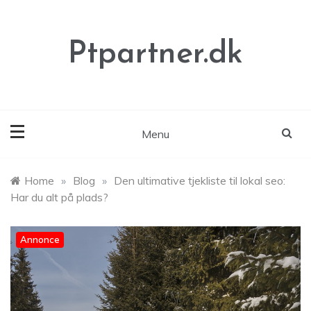
Skip
to
content
Ptpartner.dk
Menu
Home
»
Blog
»
Den ultimative tjekliste til lokal seo:
Har du alt på plads?
Annonce