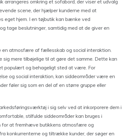
k arrangeres omkring et sofabord, der viser et udvalg
n levende scene, der hjælper kunderne med at
res eget hjem. I en tøjbutik kan bænke ved
g tage beslutninger, samtidig med at de giver en
e en atmosfære af fællesskab og social interaktion.
le sig mere tilbøjelige til at gøre det samme. Dette kan
 et populært og behageligt sted at være. For
else og social interaktion, kan siddeområder være en
nder føler sig som en del af en større gruppe eller
kedsføringsværktøj i sig selv ved at inkorporere dem i
omfortable, stilfulde siddeområder kan bruges i
n for at fremhæve butikkens atmosfære og
fra konkurrenterne og tiltrække kunder, der søger en