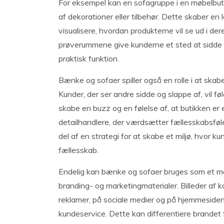
For eksempel kan en sofagruppe i en møbelbuti
af dekorationer eller tilbehør. Dette skaber e
visualisere, hvordan produkterne vil se ud i de
prøverummene give kunderne et sted at sidde o
praktisk funktion.
Bænke og sofaer spiller også en rolle i at skab
Kunder, der ser andre sidde og slappe af, vil fø
skabe en buzz og en følelse af, at butikken er
detailhandlere, der værdsætter fællesskabsføl
del af en strategi for at skabe et miljø, hvor ku
fællesskab.
Endelig kan bænke og sofaer bruges som et mar
branding- og marketingmaterialer. Billeder af k
reklamer, på sociale medier og på hjemmeside
kundeservice. Dette kan differentiere brandet 