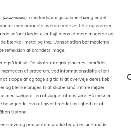
r
i markedsføringssammenhæng er det
rmonerer med brandets overordnede æstetik og værdier.
rede sofaer i læder eller fløjl, mens et mere moderne og
ede bænke i metal og træ. Uanset stilen bør møblerne
kte refleksion af brandets image.
r også kritisk. De skal strategisk placeres i områder,
i nærheden af prøverum, ved informationsdiske eller i
C
at slappe af og tage sig tid til at overveje deres køb
er og bænke bruges til at skabe små, intime miljøer,
rne med sælgere i en afslappet atmosfære. På messer
e besøgende, hvilket giver brandet mulighed for at
ben tilstand.
fremhæve og præsentere produkter på en unik måde.