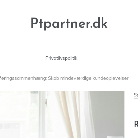
Ptpartner.dk
Privatlivspolitik
sføringssammenhæng: Skab mindeværdige kundeoplevelser
S
R