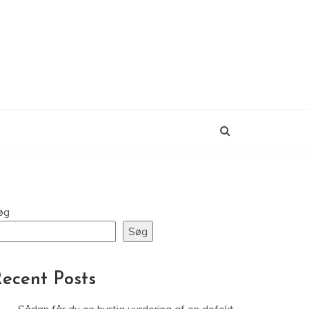
øg
Søg
ecent Posts