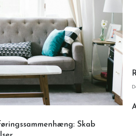
D
A
sføringssammenhæng: Skab
lser