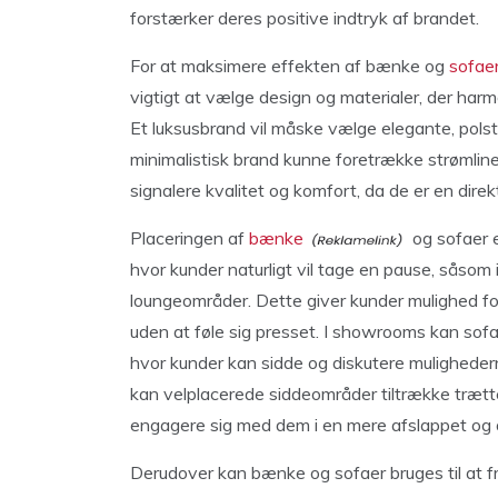
forstærker deres positive indtryk af brandet.
For at maksimere effekten af bænke og
sofae
vigtigt at vælge design og materialer, der ha
Et luksusbrand vil måske vælge elegante, polst
minimalistisk brand kunne foretrække strømlin
signalere kvalitet og komfort, da de er en dire
Placeringen af
bænke
og sofaer e
hvor kunder naturligt vil tage en pause, såsom 
loungeområder. Dette giver kunder mulighed for 
uden at føle sig presset. I showrooms kan sofa
hvor kunder kan sidde og diskutere mulighede
kan velplacerede siddeområder tiltrække trætt
engagere sig med dem i en mere afslappet og å
Derudover kan bænke og sofaer bruges til at 