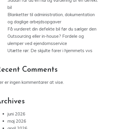
Sådan får du en hurtig vurdering af en defekt
bil
Blanketter til administration, dokumentation
og daglige arbejdsopgaver
Få vurderet din defekte bil før du sælger den
Outsourcing eller in-house? Fordele og
ulemper ved ejendomsservice
Utætte rør: De skjulte farer i hjemmets vvs
Recent Comments
er er ingen kommentarer at vise.
rchives
juni 2026
maj 2026
april 2026